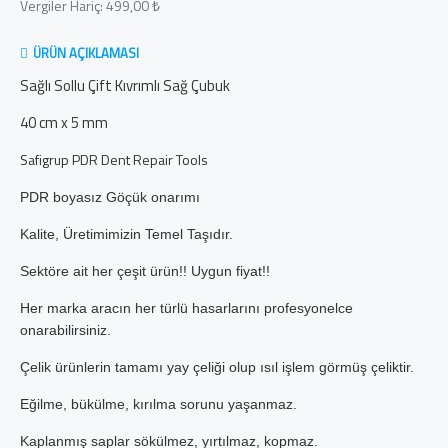
Vergiler Hariç: 499,00 ₺
ÜRÜN AÇIKLAMASI
Sağlı Sollu Çift Kıvrımlı Sağ Çubuk
40 cm x 5 mm
Safigrup PDR Dent Repair Tools
PDR boyasız Göçük onarımı
Kalite, Üretimimizin Tem
el Taşıdır.
Sektöre ait her çeşit ürün!! Uygun fiyat!!
Her marka aracın her türlü hasarlarını profesyonelce
onarabilirsiniz.
Çelik ürünlerin tamamı yay çeliği olup ısıl işlem görmüş çeliktir.
Eğilme, bükülme, kırılma sorunu yaşanmaz.
Kaplanmış saplar sökülmez, yırtılmaz, kopmaz.