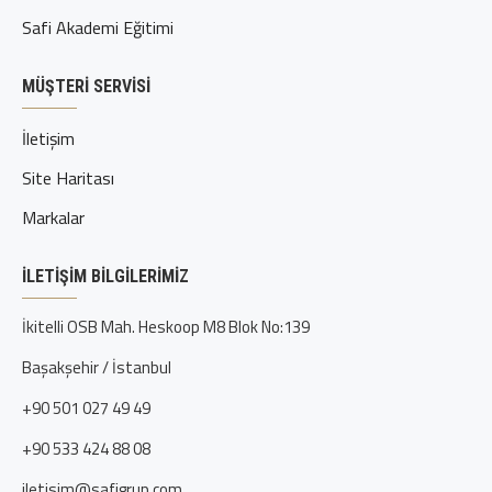
Safi Akademi Eğitimi
MÜŞTERI SERVISI
İletişim
Site Haritası
Markalar
İLETIŞIM BILGILERIMIZ
İkitelli OSB Mah. Heskoop M8 Blok No:139
Başakşehir / İstanbul
+90 501 027 49 49
+90 533 424 88 08
iletisim@safigrup.com