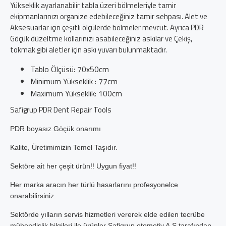
Yükseklik ayarlanabilir tabla üzeri bölmeleriyle tamir
ekipmanlarınızı organize edebileceğiniz tamir sehpası. Alet ve
Aksesuarlar için çeşitli ölçülerde bölmeler mevcut. Ayrıca PDR
Göçük düzeltme kollarınızı asabileceğiniz askılar ve Çekiş,
tokmak gibi aletler için askı yuvarı bulunmaktadır.
Tablo Ölçüsü: 70x50cm
Minimum Yükseklik : 77cm
Maximum Yükseklik: 100cm
Safigrup PDR Dent Repair Tools
PDR boyasız Göçük onarımı
Kalite, Üretimimizin Tem
el Taşıdır.
Sektöre ait her çeşit ürün!! Uygun fiyat!!
Her marka aracın her türlü hasarlarını profesyonelce
onarabilirsiniz.
Sektörde yılların servis hizmetleri vererek elde edilen tecrübe
mühendislik bilgileri ile ürünler Safigrup otomotiv A.Ş tarafından