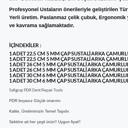
Profesyonel Ustaların önerileriyle geliştirilen T
Yerli üretim. Paslanmaz çelik çubuk, Ergonomik 
ve kavrama sağlamaktadır.
İÇİNDEKİLER :
1 ADET 22.5 CM 5 MM ÇAP SUSTALI ARKA ÇAMUR
1 ADET 22.5 CM 5 MM ÇAP SUSTALI ARKA ÇAMUR
1 ADET 26 CM 5 MM ÇAP SUSTALI ARKA ÇAMURLU
1 ADET 26 CM 5 MM ÇAP SUSTALI ARKA ÇAMURLU
1 ADET 30 CM 6 MM ÇAP SUSTALI ARKA ÇAMURLU
1 ADET 30 CM 6 MM ÇAP SUSTALI ARKA ÇAMURLU
Safigrup PDR Dent Repair Tools
PDR boyasız Göçük onarımı
Kalite, Üretimimizin Tem
el Taşıdır.
Sektöre ait her çeşit ürün!! Uygun fiyat!!