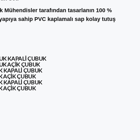
ürk Mühendisler tarafından tasarlanın 100 %
yapıya sahip PVC kaplamalı sap kolay tutuş
LUK KAPALI ÇUBUK
LUK AÇIK ÇUBUK
K KAPALI ÇUBUK
K AÇIK ÇUBUK
K KAPALI ÇUBUK
K AÇIK ÇUBUK