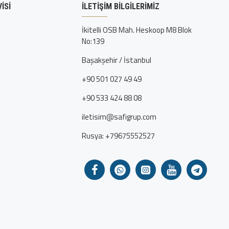
ISI
İLETIŞIM BILGILERIMIZ
İkitelli OSB Mah. Heskoop M8 Blok
No:139
Başakşehir / İstanbul
+90 501 027 49 49
+90 533 424 88 08
iletisim@safigrup.com
Rusya: +79675552527