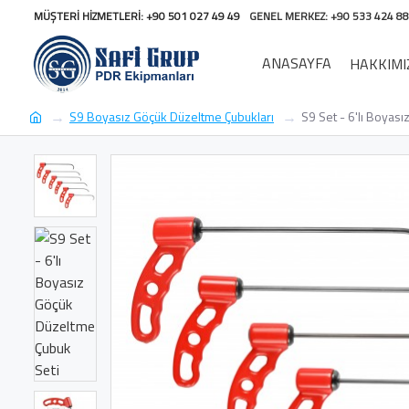
MÜŞTERI HIZMETLERI: +90 501 027 49 49
GENEL MERKEZ: +90 533 424 88
ANASAYFA
HAKKIMI
S9 Boyasız Göçük Düzeltme Çubukları
S9 Set - 6'lı Boyas