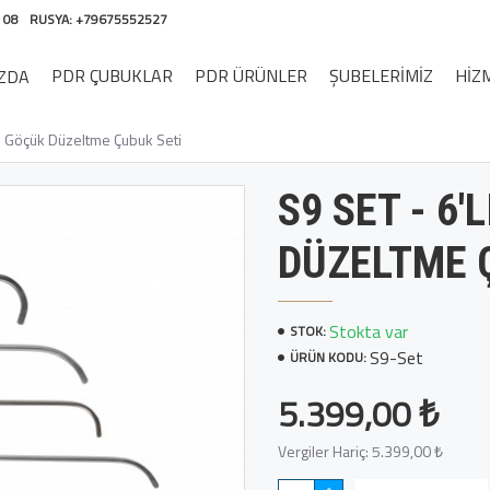
 08
RUSYA: +79675552527
PDR ÇUBUKLAR
PDR ÜRÜNLER
ŞUBELERIMIZ
HIZ
ZDA
ız Göçük Düzeltme Çubuk Seti
S9 SET - 6'
DÜZELTME 
Stokta var
STOK:
S9-Set
ÜRÜN KODU:
5.399,00 ₺
Vergiler Hariç: 5.399,00 ₺