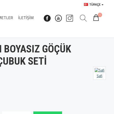
TÜRKÇE
0
METLER
İLETIŞIM
LI BOYASIZ GÖÇÜK
ÇUBUK SETI
Safi