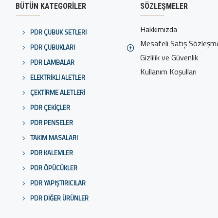
BÜTÜN KATEGORILER
SÖZLEŞMELER
Hakkımızda
PDR ÇUBUK SETLERI
Mesafeli Satış Sözleşm
PDR ÇUBUKLARI
Gizlilik ve Güvenlik
PDR LAMBALAR
Kullanım Koşulları
ELEKTRIKLI ALETLER
ÇEKTIRME ALETLERI
PDR ÇEKIÇLER
PDR PENSELER
TAKIM MASALARI
PDR KALEMLER
PDR ÖPÜCÜKLER
PDR YAPIŞTIRICILAR
PDR DIĞER ÜRÜNLER